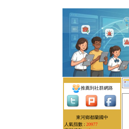
推薦到社群網路
東河鄉都蘭國中
人氣指數 :
20977