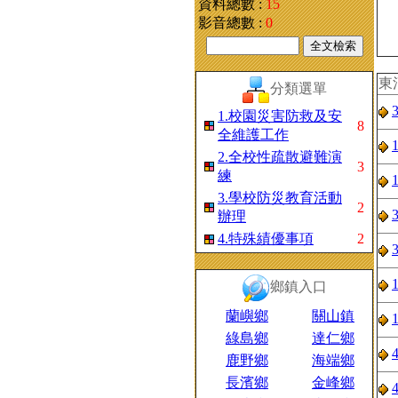
資料總數 :
15
影音總數 :
0
東
分類選單
1.校園災害防救及安
8
全維護工作
2.全校性疏散避難演
3
練
3.學校防災教育活動
2
辦理
4.特殊績優事項
2
鄉鎮入口
蘭嶼鄉
關山鎮
綠島鄉
達仁鄉
鹿野鄉
海端鄉
長濱鄉
金峰鄉