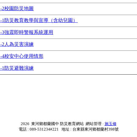
1-2校園防災地圖
3-1防災教育教學與宣導（含幼兒園）
2-3強震即時警報系統運用
2-2人為災害演練
1-4校安中心使用情形
2-1防災避難演練
2026 東河鄉都蘭國中 防災教育網站 網站管理 :
施玉修
電話 : 089-531234#221 地址 : 台東縣東河鄉都蘭村398號