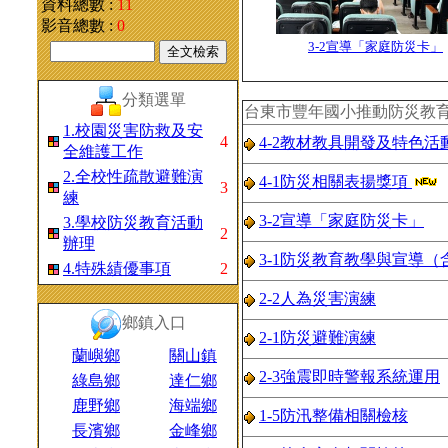
資料總數 :
11
影音總數 :
0
3-2宣導「家庭防災卡」
分類選單
台東市豐年國小推動防災教
1.校園災害防救及安
4
4-2教材教具開發及特色
全維護工作
2.全校性疏散避難演
4-1防災相關表揚獎項
3
練
3-2宣導「家庭防災卡」
3.學校防災教育活動
2
辦理
3-1防災教育教學與宣導（
4.特殊績優事項
2
2-2人為災害演練
鄉鎮入口
2-1防災避難演練
蘭嶼鄉
關山鎮
2-3強震即時警報系統運用
綠島鄉
達仁鄉
鹿野鄉
海端鄉
1-5防汛整備相關檢核
長濱鄉
金峰鄉