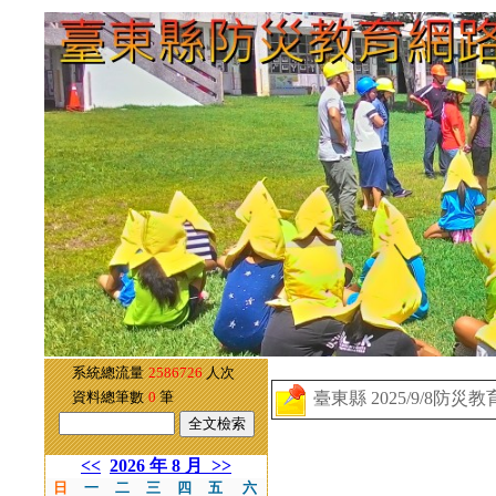
系統總流量
2586726
人次
臺東縣 2025/9/8防災
資料總筆數
0
筆
<<
2026 年 8 月
>>
日
一
二
三
四
五
六