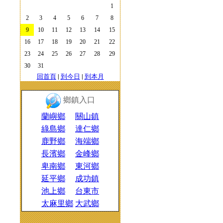
1
2
3
4
5
6
7
8
9
10
11
12
13
14
15
16
17
18
19
20
21
22
23
24
25
26
27
28
29
30
31
回首頁
|
到今日
|
到本月
鄉鎮入口
蘭嶼鄉
關山鎮
綠島鄉
達仁鄉
鹿野鄉
海端鄉
長濱鄉
金峰鄉
卑南鄉
東河鄉
延平鄉
成功鎮
池上鄉
台東市
太麻里鄉
大武鄉